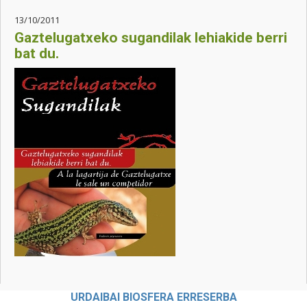
13/10/2011
Gaztelugatxeko sugandilak lehiakide berri
bat du.
URDAIBAI BIOSFERA ERRESERBA