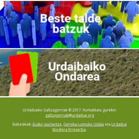
Urdaibaiko Galtzagorriak © 2017. Kontaktatu gurekin:
galtzagorriak@urdaibai.org
Babesleak:
Eusko Jaurlaritza
,
Gernika-Lumoko Udala
eta
Urdaibai
Biosfera Erreserba
.