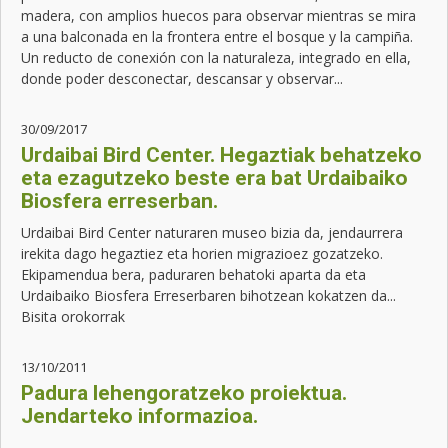
madera, con amplios huecos para observar mientras se mira
a una balconada en la frontera entre el bosque y la campiña.
Un reducto de conexión con la naturaleza, integrado en ella,
donde poder desconectar, descansar y observar...
30/09/2017
Urdaibai Bird Center. Hegaztiak behatzeko
eta ezagutzeko beste era bat Urdaibaiko
Biosfera erreserban.
Urdaibai Bird Center naturaren museo bizia da, jendaurrera
irekita dago hegaztiez eta horien migrazioez gozatzeko.
Ekipamendua bera, paduraren behatoki aparta da eta
Urdaibaiko Biosfera Erreserbaren bihotzean kokatzen da...
Bisita orokorrak
13/10/2011
Padura lehengoratzeko proiektua.
Jendarteko informazioa.