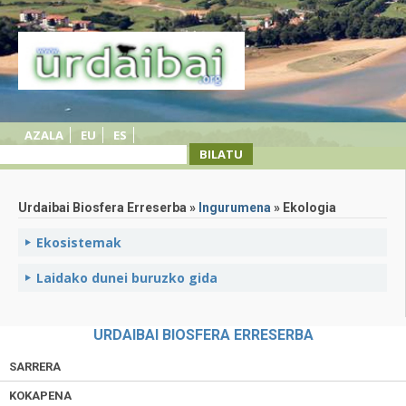
AZALA
EU
ES
Urdaibai Biosfera Erreserba »
Ingurumena
» Ekologia
Ekosistemak
Laidako dunei buruzko gida
URDAIBAI BIOSFERA ERRESERBA
SARRERA
KOKAPENA