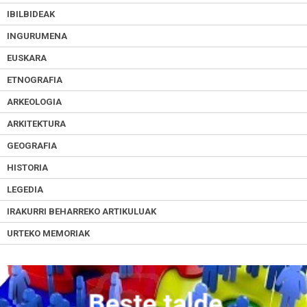
IBILBIDEAK
INGURUMENA
EUSKARA
ETNOGRAFIA
ARKEOLOGIA
ARKITEKTURA
GEOGRAFIA
HISTORIA
LEGEDIA
IRAKURRI BEHARREKO ARTIKULUAK
URTEKO MEMORIAK