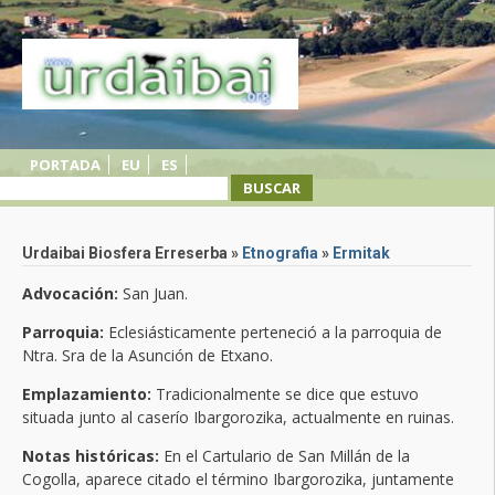
PORTADA
EU
ES
Urdaibai Biosfera Erreserba »
Etnografia
»
Ermitak
Advocación:
San Juan.
Parroquia:
Eclesiásticamente perteneció a la parroquia de
Ntra. Sra de la Asunción de Etxano.
Emplazamiento:
Tradicionalmente se dice que estuvo
situada junto al caserío Ibargorozika, actualmente en ruinas.
Notas históricas:
En el Cartulario de San Millán de la
Cogolla, aparece citado el término Ibargorozika, juntamente